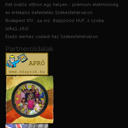
Két önálló otthon egy helyen - prémium életminőség
és értékálló befektetés Székesfehérváron
Budapest XIV., 44 m2, 84950000 HUF, 2 szoba
[4843_262]
Eladó ikerház családi ház Székesfehérváron
Partneroldalak