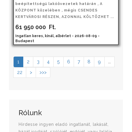
beépítettségű lakóövezetek határán , A
KÖZPONT közelében , mégis CSENDES
KERTVÁROSI RÉSZEN, AZONNAL KÖLTÖZHET ...
61 950 000
Ft.
Ingatlan keres, kínál, albérlet - 2026-08-09 -
Budapest
1
2
3
4
5
6
7
8
9
...
22
>
>>>
Rólunk
Hirdesse ingyen eladó ingatlanát, lakását,
házát,irodáját, szőlőjét, erdőjét, vagy találja