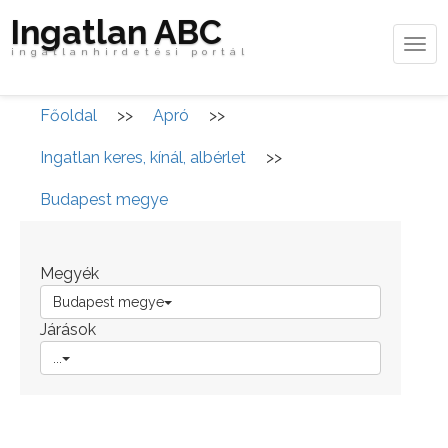
Ingatlan ABC
Tog
ingatlanhirdetési portál
navi
Főoldal
>>
Apró
>>
Ingatlan keres, kínál, albérlet
>>
Budapest megye
Megyék
Budapest megye
Járások
...