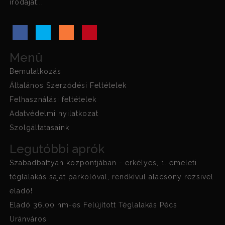
irodáját...
Menü
Bemutatkozás
Általános Szerződési Feltételek
Felhasználási feltételek
Adatvédelmi nyilatkozat
Szolgáltatasaink
Legutóbbi aprók
Szabadbattyán központjában - erkélyes, 1. emeleti
téglalakás saját parkolóval, rendkívül alacsony rezsivel
eladó!
Eladó 36.00 nm-es Felújított Téglalakás Pécs
Uránváros