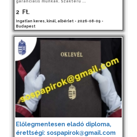
garanciális munkák. Szakterü ...
2
Ft.
Ingatlan keres, kínál, albérlet - 2026-08-09 -
Budapest
Előlegmentesen eladó diploma,
érettségi: sospapirok@gmail.com