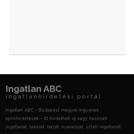
Ingatlan ABC
ingatlanhirdetési portál
Ingatlan ABC - Budapest megyei ingyenes
apróhirdetések - Itt hirdetheti új vagy használt
ingatlanát, lakását, házát, nyaralóját, üzleti ingatlanát,