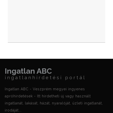
Ingatlan ABC
ingatlanhirdetési portál
Ingatlan ABC - Veszprém megyei ingyenes
apróhirdetések - Itt hirdetheti új vagy használt
ingatlanát, lakását, házát, nyaralóját, üzleti ingatlanát,
irodáját...