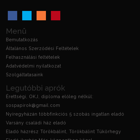
Menü
Bemutatkozás
Általános Szerződési Feltételek
Felhasználási feltételek
Adatvédelmi nyilatkozat
Szolgáltatasaink
Legutóbbi aprók
Érettségi, OKJ, diploma előleg nélkül:
sospapirok@gmail.com
Nyíregyházán többfinkciós 5 szobás ingatlan eladó
Varsány családi ház eladó
Eladó házrész Törökbálint, Törökbálint Tükörhegy