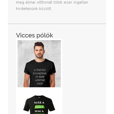
meg álmai otthonát több ezer ingatlan
hirdetésünk között.
Vicces pólók