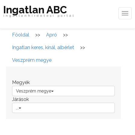
Ingatlan ABC
Tog
ingatlanhirdetési portál
navi
Főoldal
>>
Apró
>>
Ingatlan keres, kínál, albérlet
>>
Veszprém megye
Megyék
Veszprém megye
Járások
...