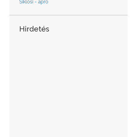
Siklósi - apró
Hirdetés