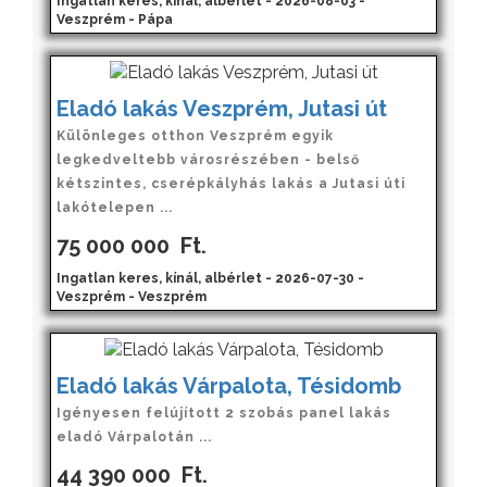
Ingatlan keres, kínál, albérlet - 2026-08-03 -
Veszprém - Pápa
Eladó lakás Veszprém, Jutasi út
Különleges otthon Veszprém egyik
legkedveltebb városrészében - belső
kétszintes, cserépkályhás lakás a Jutasi úti
lakótelepen ...
75 000 000
Ft.
Ingatlan keres, kínál, albérlet - 2026-07-30 -
Veszprém - Veszprém
Eladó lakás Várpalota, Tésidomb
Igényesen felújított 2 szobás panel lakás
eladó Várpalotán ...
44 390 000
Ft.