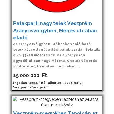
Patakparti nagy telek Veszprém
Aranyosvölgyben, Méhes utcában
eladó
Az Aranyosvölgyben, Méhesben található
telek közvetlenül a Séd patak partján fekszik.
A kb. 35x28 méteres telek a környéken
egyedülállóan nagy méretű. A telek véderdő
zöldterület, beépíteni nem lehet ...
15 000 000
Ft.
Ingatlan keres, kínál, albérlet - 2026-08-05 -
Veszprém - Veszprém
Veszprém-megyében,Tapolcán,az