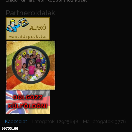
Eladó ikerház Mór, központhoz közel
Partneroldalak
Kapcsolat
- Látogatók: 12925648 - Mai látogatók: 3776 -