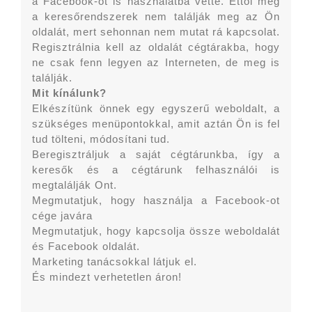
a Facebook-ot is használatba vette. Ettől még
a keresőrendszerek nem találják meg az Ön
oldalát, mert sehonnan nem mutat rá kapcsolat.
Regisztrálnia kell az oldalát cégtárakba, hogy
ne csak fenn legyen az Interneten, de meg is
találják.
Mit kínálunk?
Elkészítünk önnek egy egyszerű weboldalt, a
szükséges menüpontokkal, amit aztán Ön is fel
tud tölteni, módosítani tud.
Beregisztráljuk a saját cégtárunkba, így a
keresők és a cégtárunk felhasználói is
megtalálják Ont.
Megmutatjuk, hogy használja a Facebook-ot
cége javára
Megmutatjuk, hogy kapcsolja össze weboldalát
és Facebook oldalát.
Marketing tanácsokkal látjuk el.
És mindezt verhetetlen áron!