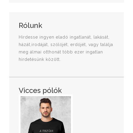
Rólunk
Hirdesse ingyen eladó ingatlanát, lakását,
házát,irodáját, szőlőjét, erdőjét, vagy találja
meg álmai otthonát több ezer ingatlan
hirdetésünk között.
Vicces pólók