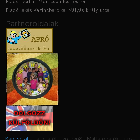
Eladó ikerház Mór, csendes részén
Eladó lakás Kazincbarcika, Mátyás király utca
Partneroldalak
Kapcsolat
- Látogatók: 12917308 - Mai látogatók: 2145 -