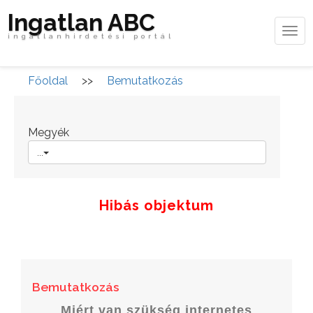
Ingatlan ABC
Tog
ingatlanhirdetési portál
navi
Főoldal
>>
Bemutatkozás
Megyék
...
Hibás objektum
Bemutatkozás
Miért van szükség internetes