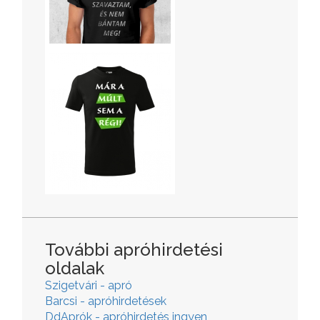
További apróhirdetési
oldalak
Szigetvári - apró
Barcsi - apróhirdetések
DdAprók - apróhirdetés ingyen