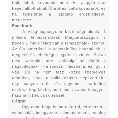
több lehet, kevesebb nem. Ez alapján már
képet alkothatnak Önről és vállalkozásáról, és
ha felkeltette a látogató érdeklődését,
megkeresi.
Facebook
A világ legnagyobb közösségi oldala, 1
milliárd felhasználóval, Magyarországon is
bőven 1 millió felett van a felhasználók száma.
Az Ön ismerősei is valószínűleg használják, a
meglévő és lehetséges ügyfelei szintén. Sokan
nem szeretik, mert „kitálalja az életét a
nagyvilágnak”. Ha rosszul használja, ez így is
van. De ha nem tesz közzé személyes
adatokat, csak a vállalkozását népszerűsíti,
egy nagyon erős és ingyenes marketing
eszközt kap kézbe, amit nem szabad kihagyni,
használni kel, csak ésszel.
Cégtár
Úgy dönt, hogy halad a korral, létrehozta a
weboldalát, bejegyezte a domain nevét, esetleg