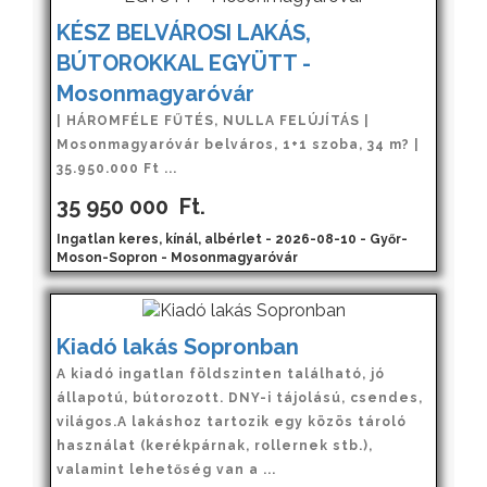
KÉSZ BELVÁROSI LAKÁS,
BÚTOROKKAL EGYÜTT -
Mosonmagyaróvár
| HÁROMFÉLE FŰTÉS, NULLA FELÚJÍTÁS |
Mosonmagyaróvár belváros, 1+1 szoba, 34 m? |
35.950.000 Ft ...
35 950 000
Ft.
Ingatlan keres, kínál, albérlet - 2026-08-10 - Győr-
Moson-Sopron - Mosonmagyaróvár
Kiadó lakás Sopronban
A kiadó ingatlan földszinten található, jó
állapotú, bútorozott. DNY-i tájolású, csendes,
világos.A lakáshoz tartozik egy közös tároló
használat (kerékpárnak, rollernek stb.),
valamint lehetőség van a ...