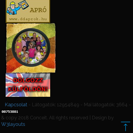
Kapcsolat
- Látogatók: 12954849 - Mai látogatók: 3664 -
& copy 2018 Conceit. All rights reserved | Design by
W3layouts