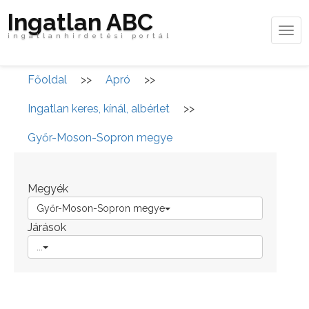
Ingatlan ABC
Tog
ingatlanhirdetési portál
navi
Főoldal
>>
Apró
>>
Ingatlan keres, kínál, albérlet
>>
Győr-Moson-Sopron megye
Megyék
Győr-Moson-Sopron megye
Járások
...