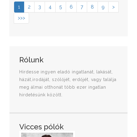
1
2
3
4
5
6
7
8
9
>
>>>
Rólunk
Hirdesse ingyen eladó ingatlanát, lakását,
házát,irodáját, szőlőjét, erdőjét, vagy találja
meg álmai otthonát több ezer ingatlan
hirdetésünk között.
Vicces pólók