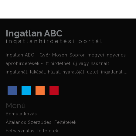
Ingatlan ABC
ingatlanhirdetési portál
Ingatlan ABC - Győr-Moson-Sopron megyei ingyenes
apróhirdetések - Itt hirdetheti új vagy használt
ingatlanát, lakását, házát, nyaralóját, üzleti ingatlanát,...
Menü
Bemutatkozás
Általános Szerződési Feltételek
Felhasználási feltételek