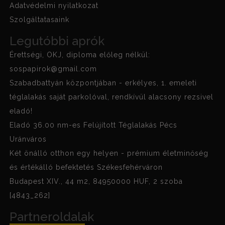
Adatvédelmi nyilatkozat
Szolgáltatasaink
Legutóbbi aprók
Érettségi, OKJ, diploma előleg nélkül:
sospapirok@gmail.com
Szabadbattyán központjában - erkélyes, 1. emeleti
téglalakás saját parkolóval, rendkívül alacsony rezsivel
eladó!
Eladó 36.00 nm-es Felújított Téglalakás Pécs
Uránváros
Két önálló otthon egy helyen - prémium életminőség
és értékálló befektetés Székesfehérváron
Budapest XIV., 44 m2, 84950000 HUF, 2 szoba
[4843_262]
Partneroldalak