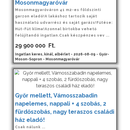
Mosonmagyaróvár
Mosonmagyaróváron 41 m2-es földszinti
garzon eladó!A lakáshoz tartozik saját
használatú udvarrész és saját garázs!Fűtése:
Hűt-Fűt klíma!Azonnal birtokba vehető
felújítandó ingatlan.Csak készpénzes vev ...
29 900 000
Ft.
Ingatlan keres, kínál, albérlet - 2026-08-09 - Győr-
Moson-Sopron - Mosonmagyaróvár
Győr mellett, Vámosszabadin
napelemes, nappali + 4 szobás, 2
fürdőszobás, nagy teraszos családi
ház eladó!
Csak nálunk ...