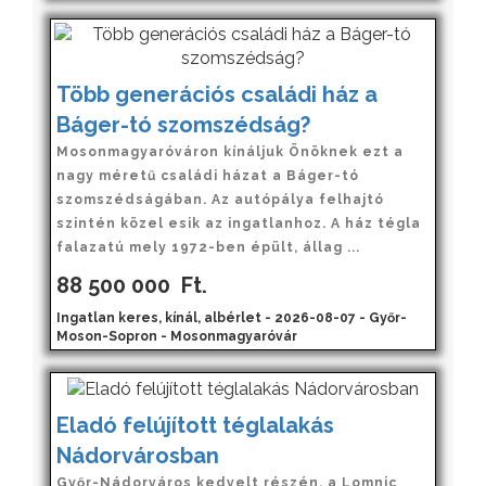
Több generációs családi ház a
Báger-tó szomszédság?
Mosonmagyaróváron kínáljuk Önöknek ezt a
nagy méretű családi házat a Báger-tó
szomszédságában. Az autópálya felhajtó
szintén közel esik az ingatlanhoz. A ház tégla
falazatú mely 1972-ben épült, állag ...
88 500 000
Ft.
Ingatlan keres, kínál, albérlet - 2026-08-07 - Győr-
Moson-Sopron - Mosonmagyaróvár
Eladó felújított téglalakás
Nádorvárosban
Győr-Nádorváros kedvelt részén, a Lomnic