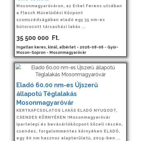
Mosonmagyaróváron, az Erkel Ferenc utcában
a Flesch Művelődési Központ
szomszédságában eladó egy 35 nm-es
bútorozott társasházi lakás ...
35 500 000
Ft.
Ingatlan keres, kínál, albérlet - 2026-08-06 - Győr-
Moson-Sopron - Mosonmagyaróvár
Eladó 60.00 nm-es Újszerű
állapotú Téglalakás
Mosonmagyaróvár
KERTKAPCSOLATOS LAKÁS ELADÓ NYUGODT,
CSENDES KÖRNYÉKEN !Mosonmagyaróvár
ipartelepi és bevásárlóközpont közeli részén,
csendes, forgalommentes környéken ELADÓ,
egy 60 nm hasznos alapterületű, 2019-ben ...