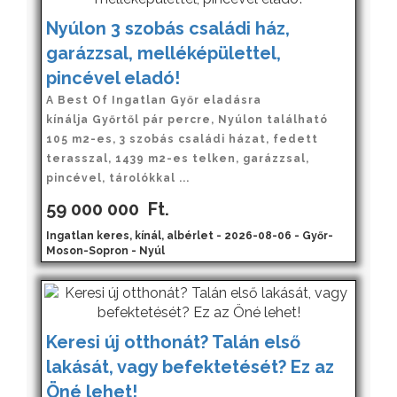
Nyúlon 3 szobás családi ház,
garázzsal, melléképülettel,
pincével eladó!
A Best Of Ingatlan Győr eladásra
kínálja Győrtől pár percre, Nyúlon található
105 m2-es, 3 szobás családi házat, fedett
terasszal, 1439 m2-es telken, garázzsal,
pincével, tárolókkal ...
59 000 000
Ft.
Ingatlan keres, kínál, albérlet - 2026-08-06 - Győr-
Moson-Sopron - Nyúl
Keresi új otthonát? Talán első
lakását, vagy befektetését? Ez az
Öné lehet!