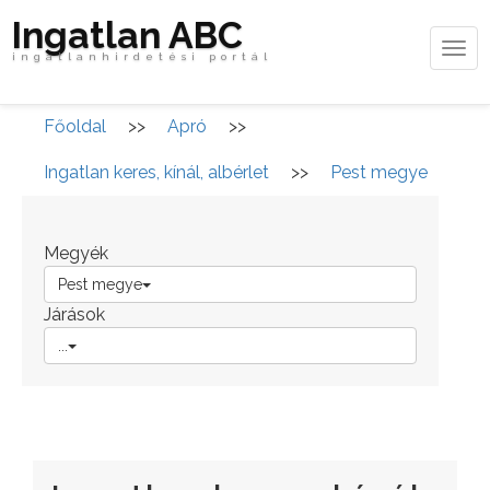
Ingatlan ABC
Tog
ingatlanhirdetési portál
navi
Főoldal
>>
Apró
>>
Ingatlan keres, kínál, albérlet
>>
Pest megye
Megyék
Pest megye
Járások
...