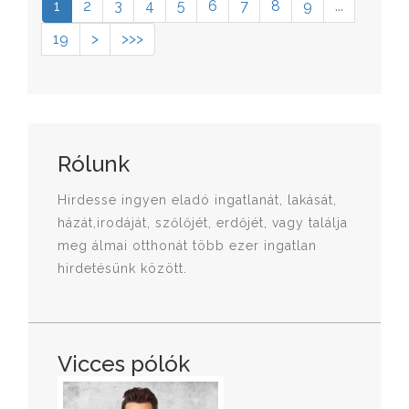
1
2
3
4
5
6
7
8
9
...
19
>
>>>
Rólunk
Hirdesse ingyen eladó ingatlanát, lakását,
házát,irodáját, szőlőjét, erdőjét, vagy találja
meg álmai otthonát több ezer ingatlan
hirdetésünk között.
Vicces pólók