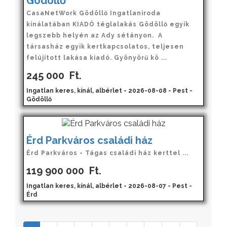
Gödöllő
CasaNetWork Gödöllő Ingatlaniroda
kínálatában KIADÓ téglalakás Gödöllő egyik
legszebb helyén az Ady sétányon. A
társasház egyik kertkapcsolatos, teljesen
felújított lakása kiadó. Gyönyörű kö ...
245 000
Ft.
Ingatlan keres, kínál, albérlet - 2026-08-08 - Pest -
Gödöllő
Érd Parkváros családi ház
Érd Parkváros - Tágas családi ház kerttel ...
119 900 000
Ft.
Ingatlan keres, kínál, albérlet - 2026-08-07 - Pest -
Érd