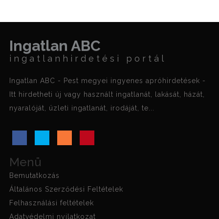
Ingatlan ABC
ingatlanhirdetési portál
Ingatlan ABC - Pest megyei ingyenes apróhirdetések -
Itt hirdetheti új vagy használt ingatlanát, lakását, házát,
nyaralóját, üzleti ingatlanát, irodáját, te...
Menü
Bemutatkozás
Általános Szerződési Feltételek
Felhasználási feltételek
Adatvédelmi nyilatkozat