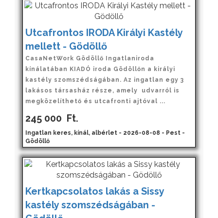
Utcafrontos IRODA Királyi Kastély
mellett - Gödöllő
CasaNetWork Gödöllő Ingatlaniroda
kínálatában KIADÓ iroda Gödöllőn a királyi
kastély szomszédságában. Az ingatlan egy 3
lakásos társasház része, amely udvarról is
megközelíthető és utcafronti ajtóval ...
245 000
Ft.
Ingatlan keres, kínál, albérlet - 2026-08-08 - Pest -
Gödöllő
Kertkapcsolatos lakás a Sissy
kastély szomszédságában -