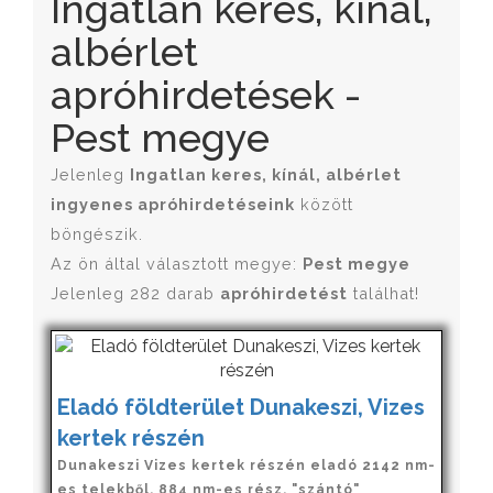
Ingatlan keres, kínál,
albérlet
apróhirdetések -
Pest megye
Jelenleg
Ingatlan keres, kínál, albérlet
ingyenes apróhirdetéseink
között
böngészik.
Az ön által választott megye:
Pest megye
Jelenleg 282 darab
apróhirdetést
találhat!
Eladó földterület Dunakeszi, Vizes
kertek részén
Dunakeszi Vizes kertek részén eladó 2142 nm-
es telekből, 884 nm-es rész, "szántó"