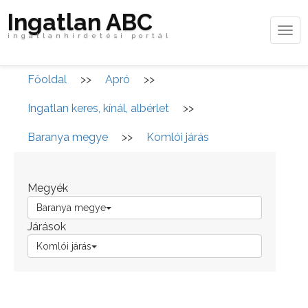
Ingatlan ABC
Tog
ingatlanhirdetési portál
navi
Főoldal
>>
Apró
>>
Ingatlan keres, kínál, albérlet
>>
Baranya megye
>>
Komlói járás
Megyék
Baranya megye
Járások
Komlói járás