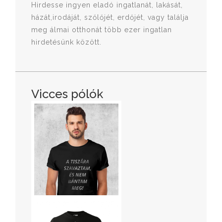
Hirdesse ingyen eladó ingatlanát, lakását,
házát,irodáját, szőlőjét, erdőjét, vagy találja
meg álmai otthonát több ezer ingatlan
hirdetésünk között.
Vicces pólók