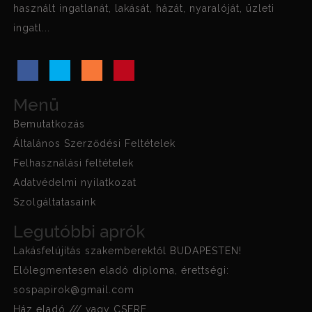
használt ingatlanát, lakását, házát, nyaralóját, üzleti
ingatl...
Menü
Bemutatkozás
Általános Szerződési Feltételek
Felhasználási feltételek
Adatvédelmi nyilatkozat
Szolgáltatasaink
Legutóbbi aprók
Lakásfelújítás szakemberektől BUDAPESTEN!
Előlegmentesen eladó diploma, érettségi:
sospapirok@gmail.com
Ház eladó /// vagy CSERE