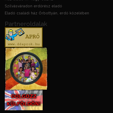
Szilvásváradon erdőrész eladó
Eladó családi ház Őrbottyán, erdő közelében
Partneroldalak