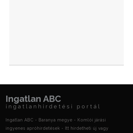
Ingatlan ABC
ingatlanhirdetési portál
Ingatlan ABC - Baranya megye - Komlói járási
ingyenes apróhirdetések - Itt hirdetheti új vagy