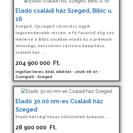
Eladó családi ház Szeged, Bibic u.
16
Szeged, Újszeged városrész egyik
legcsendesebb részén, a Fő fasortól alig 100
méterre a Bíbic utcában eladó ez a prémium
minőségű, kétszintes zártsorú beépítésű
családi ház ...
204 900 000
Ft.
Ingatlan keres, kínál, albérlet - 2026-08-07 -
Csongrád - Szeged
Eladó 30.00 nm-es Családi ház
Szeged
Eladó hétvégi házas üdülőtelek Subasán ...
28 900 000
Ft.