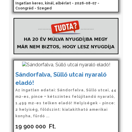
Ingatlan keres, kínál, albérlet - 2026-08-07 -
Csongrád - Szeged
Sándorfalva, Süllő utcai nyaraló
eladó!
Az ingatlan adatai: Sándorfalva, Süllő utcai, 44
m2-es, pince + kétszintes felújítandó nyaraló,
1.499 m2-es telken eladó! Helyiségek - pince:
2 helyiség, földszint: kialakítható amerikai
konyha, fürdő ...
19 900 000
Ft.