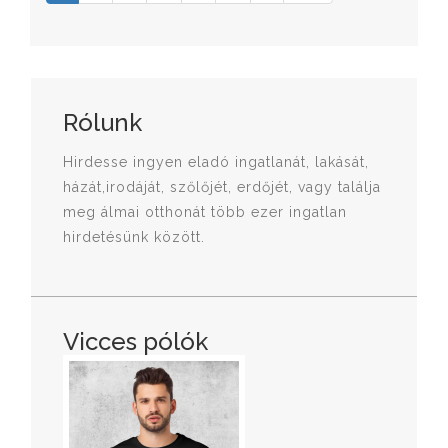
Rólunk
Hirdesse ingyen eladó ingatlanát, lakását,
házát,irodáját, szőlőjét, erdőjét, vagy találja
meg álmai otthonát több ezer ingatlan
hirdetésünk között.
Vicces pólók