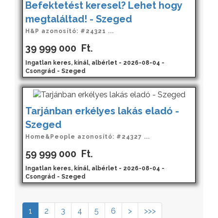
Befektetést keresel? Lehet hogy
megtaláltad! - Szeged
H&P azonosító: #24321 ...
39 999 000
Ft.
Ingatlan keres, kínál, albérlet - 2026-08-04 -
Csongrád - Szeged
Tarjánban erkélyes lakás eladó -
Szeged
Home&People azonosító: #24327 ...
59 999 000
Ft.
Ingatlan keres, kínál, albérlet - 2026-08-04 -
Csongrád - Szeged
1
2
3
4
5
6
>
>>>