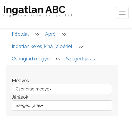
Ingatlan ABC
Tog
ingatlanhirdetési portál
navi
Főoldal
>>
Apró
>>
Ingatlan keres, kínál, albérlet
>>
Csongrád megye
>>
Szegedi járás
Megyék
Csongrád megye
Járások
Szegedi járás