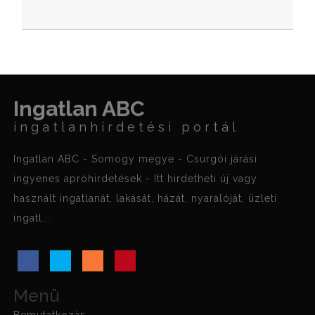
Ingatlan ABC
ingatlanhirdetési portál
Ingatlan ABC - Somogy megye - Csurgói járási
ingyenes apróhirdetések - Itt hirdetheti új vagy
használt ingatlanát, lakását, házát, nyaralóját, üzleti
ingatl...
Menü
Bemutatkozás