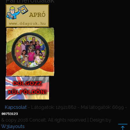
Partneroldalak
Kapcsolat
- Látogatók: 12921862 - Mai látogatók: 6699 -
& copy 2018 Conceit. All rights reserved | Design by
W3layouts