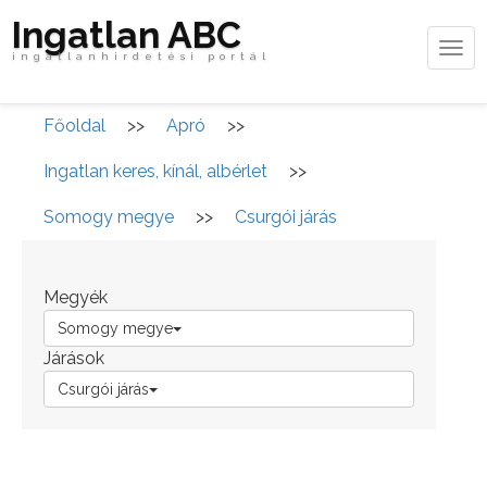
Ingatlan ABC
Tog
ingatlanhirdetési portál
navi
Főoldal
>>
Apró
>>
Ingatlan keres, kínál, albérlet
>>
Somogy megye
>>
Csurgói járás
Megyék
Somogy megye
Járások
Csurgói járás