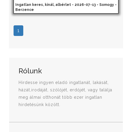
Ingatlan keres, kínál, albérlet - 2026-07-13 - Somogy -
Berzence
1
Rólunk
Hirdesse ingyen eladó ingatlanát, lakását,
házát,irodáját, szőlőjét, erdőjét, vagy találja
meg álmai otthonát több ezer ingatlan
hirdetésünk között.