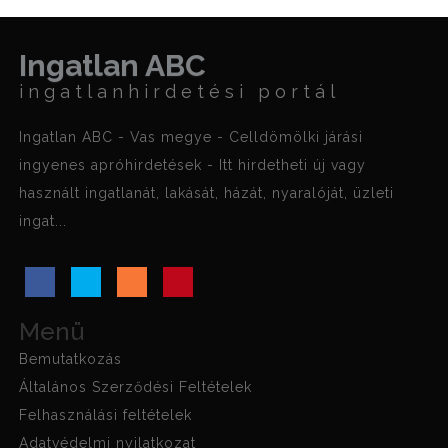
Ingatlan ABC
ingatlanhirdetési portál
Ingatlan ABC - Vas megye - Celldömölki járási
ingyenes apróhirdetések - Itt hirdetheti új vagy
használt ingatlanát, lakását, házát, nyaralóját, üzleti
ingat...
Menü
Bemutatkozás
Általános Szerződési Feltételek
Felhasználási feltételek
Adatvédelmi nyilatkozat