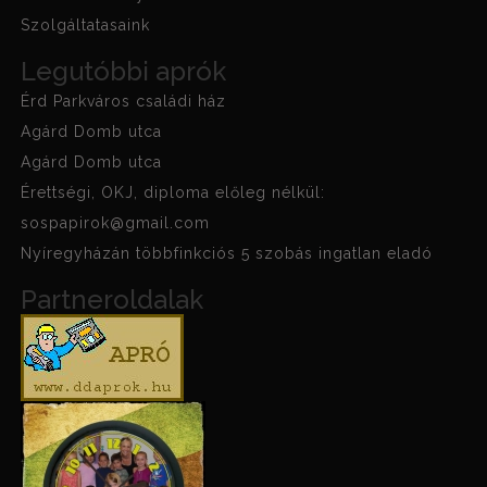
Szolgáltatasaink
Legutóbbi aprók
Érd Parkváros családi ház
Agárd Domb utca
Agárd Domb utca
Érettségi, OKJ, diploma előleg nélkül:
sospapirok@gmail.com
Nyíregyházán többfinkciós 5 szobás ingatlan eladó
Partneroldalak