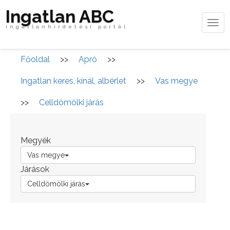
Ingatlan ABC
Tog
ingatlanhirdetési portál
navi
Főoldal
>>
Apró
>>
Ingatlan keres, kínál, albérlet
>>
Vas megye
>>
Celldömölki járás
Megyék
Vas megye
Járások
Celldömölki járás