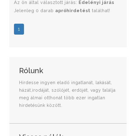
Az ön által választott járás:
Edelényi járás
Jelenleg 0 darab
apróhirdetést
találhat!
1
Rólunk
Hirdesse ingyen eladó ingatlanát, lakását,
házát,irodáját, szőlőjét, erdőjét, vagy találja
meg álmai otthonát több ezer ingatlan
hirdetésünk között.