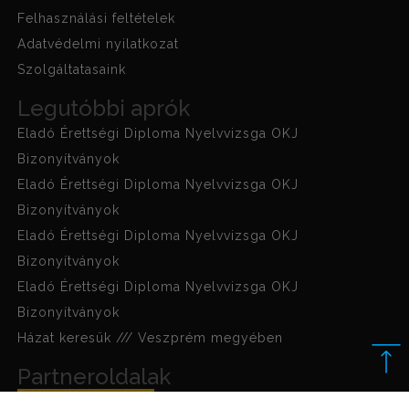
Felhasználási feltételek
Adatvédelmi nyilatkozat
Szolgáltatasaink
Legutóbbi aprók
Eladó Érettségi Diploma Nyelvvizsga OKJ
Bizonyítványok
Eladó Érettségi Diploma Nyelvvizsga OKJ
Bizonyítványok
Eladó Érettségi Diploma Nyelvvizsga OKJ
Bizonyítványok
Eladó Érettségi Diploma Nyelvvizsga OKJ
Bizonyítványok
Házat keresük /// Veszprém megyében
Partneroldalak