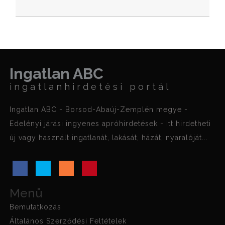
Ingatlan ABC
ingatlanhirdetési portál
Ingatlan ABC - Borsod-Abaúj-Zemplén megye -
Edelényi járási ingyenes apróhirdetések - Itt hirdetheti
új vagy használt ingatlanát, lakását, házát, nyaralóját...
Menü
Bemutatkozás
Általános Szerződési Feltételek