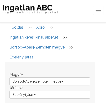
Ingatlan ABC
Tog
ingatlanhirdetési portál
navi
Főoldal
>>
Apró
>>
Ingatlan keres, kínál, albérlet
>>
Borsod-Abaúj-Zemplén megye
>>
Edelényi járás
Megyék
Borsod-Abaúj-Zemplén megye
Járások
Edelényi járás