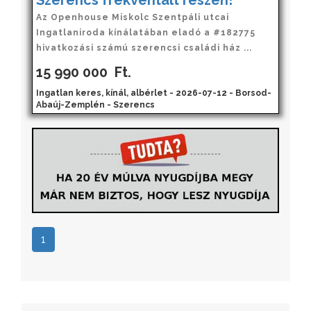
Szerencs frekventált részén!
Az Openhouse Miskolc Szentpáli utcai
Ingatlaniroda kínálatában eladó a #182775
hivatkozási számú szerencsi családi ház ...
15 990 000
Ft.
Ingatlan keres, kínál, albérlet - 2026-07-12 - Borsod-
Abaúj-Zemplén - Szerencs
1