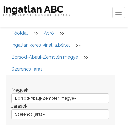
Ingatlan ABC
Tog
ingatlanhirdetési portál
navi
Főoldal
>>
Apró
>>
Ingatlan keres, kínál, albérlet
>>
Borsod-Abaúj-Zemplén megye
>>
Szerencsi járás
Megyék
Borsod-Abaúj-Zemplén megye
Járások
Szerencsi járás