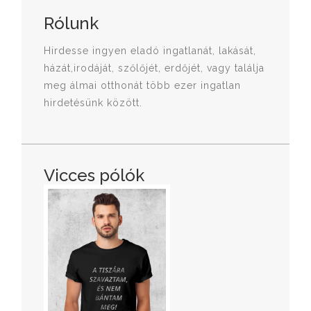
Rólunk
Hirdesse ingyen eladó ingatlanát, lakását,
házát,irodáját, szőlőjét, erdőjét, vagy találja
meg álmai otthonát több ezer ingatlan
hirdetésünk között.
Vicces pólók