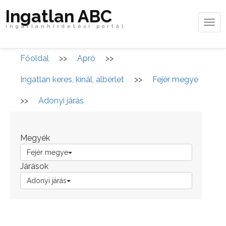
Ingatlan ABC
Tog
ingatlanhirdetési portál
navi
Főoldal
>>
Apró
>>
Ingatlan keres, kínál, albérlet
>>
Fejér megye
>>
Adonyi járás
Megyék
Fejér megye
Járások
Adonyi járás