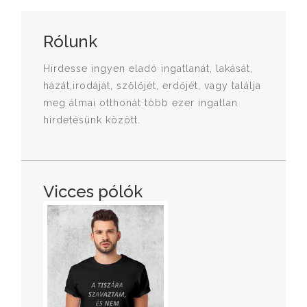
Rólunk
Hirdesse ingyen eladó ingatlanát, lakását,
házát,irodáját, szőlőjét, erdőjét, vagy találja
meg álmai otthonát több ezer ingatlan
hirdetésünk között.
Vicces pólók