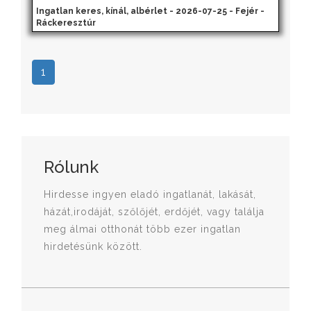
Ingatlan keres, kínál, albérlet - 2026-07-25 - Fejér -
Ráckeresztúr
1
Rólunk
Hirdesse ingyen eladó ingatlanát, lakását,
házát,irodáját, szőlőjét, erdőjét, vagy találja
meg álmai otthonát több ezer ingatlan
hirdetésünk között.