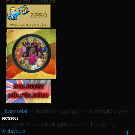
Partneroldalak
Kapcsolat
- Látogatók: 12956437 - Mai látogatók: 5252 -
& copy 2018 Conceit. All rights reserved | Design by
W3layouts