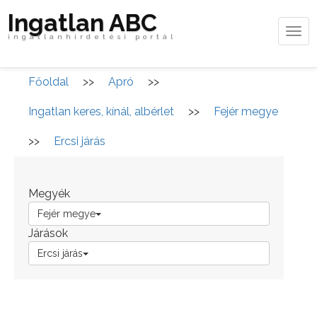
Ingatlan ABC
Tog
ingatlanhirdetési portál
navi
Főoldal
>>
Apró
>>
Ingatlan keres, kínál, albérlet
>>
Fejér megye
>>
Ercsi járás
Megyék
Fejér megye
Járások
Ercsi járás