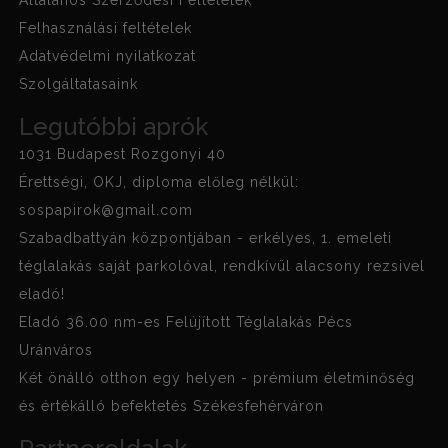
Felhasználási feltételek
Adatvédelmi nyilatkozat
Szolgáltatasaink
Legutóbbi aprók
1031 Budapest Rozgonyi 40
Érettségi, OKJ, diploma előleg nélkül:
sospapirok@gmail.com
Szabadbattyán központjában - erkélyes, 1. emeleti
téglalakás saját parkolóval, rendkívül alacsony rezsivel
eladó!
Eladó 36.00 nm-es Felújított Téglalakás Pécs
Uránváros
Két önálló otthon egy helyen - prémium életminőség
és értékálló befektetés Székesfehérváron