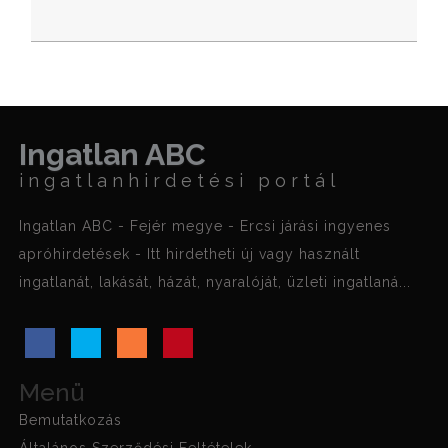
Ingatlan ABC
ingatlanhirdetési portál
Ingatlan ABC - Fejér megye - Ercsi járási ingyenes
apróhirdetések - Itt hirdetheti új vagy használt
ingatlanát, lakását, házát, nyaralóját, üzleti ingatlaná...
Menü
Bemutatkozás
Általános Szerződési Feltételek