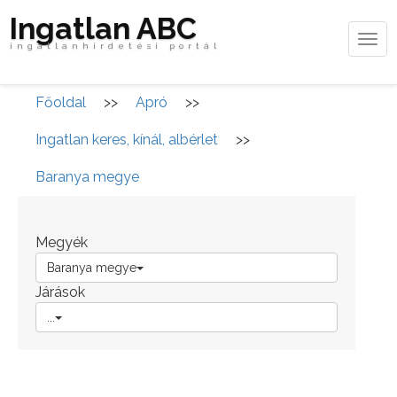
Ingatlan ABC
Tog
ingatlanhirdetési portál
navi
Főoldal
>>
Apró
>>
Ingatlan keres, kínál, albérlet
>>
Baranya megye
Megyék
Baranya megye
Járások
...