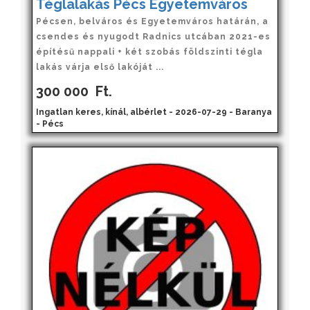
Téglalakás Pécs Egyetemváros
Pécsen, belváros és Egyetemváros határán, a
csendes és nyugodt Radnics utcában 2021-es
építésű nappali + két szobás földszinti tégla
lakás várja első lakóját ...
300 000
Ft.
Ingatlan keres, kínál, albérlet - 2026-07-29 - Baranya
- Pécs