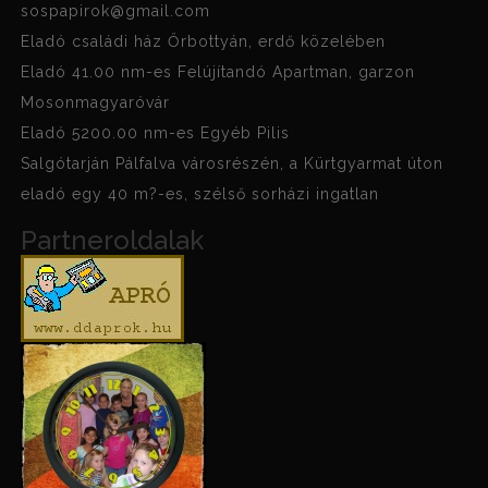
sospapirok@gmail.com
Eladó családi ház Őrbottyán, erdő közelében
Eladó 41.00 nm-es Felújítandó Apartman, garzon
Mosonmagyaróvár
Eladó 5200.00 nm-es Egyéb Pilis
Salgótarján Pálfalva városrészén, a Kürtgyarmat úton
eladó egy 40 m?-es, szélső sorházi ingatlan
Partneroldalak