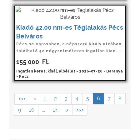
Kiadó 42.00 nm-es Téglalakás Pécs
Belváros
Pécs belvárosában, a népszerű Király utcában
található 42 négyzetméteres ingatlan kiad ...
155 000
Ft.
Ingatlan keres, kínál, albérlet - 2026-07-28 - Baranya
- Pécs
<<<
<
1
2
3
4
5
6
7
8
9
10
...
14
>
>>>