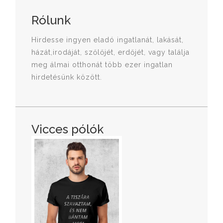
Rólunk
Hirdesse ingyen eladó ingatlanát, lakását,
házát,irodáját, szőlőjét, erdőjét, vagy találja
meg álmai otthonát több ezer ingatlan
hirdetésünk között.
Vicces pólók