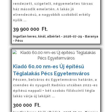
rendezett, szigetelt, négyemeletes társas
ház második emeletén. A lakás jó
elrendezésű, a nagyobbik szobából erkély
nyílik ...
39 900 000
Ft.
Ingatlan keres, kínál, albérlet - 2026-07-29 - Baranya
- Pécs
Kiadó 60.00 nm-es Új építésű
Téglalakás Pécs Egyetemváros
Pécsen, belváros és Egyetemváros határán, a
csendes és nyugodt Radnics utcában 2021-es
építésű nappali + két szobás földszinti tégla
lakás várja új lakóját ...
300 000
Ft.