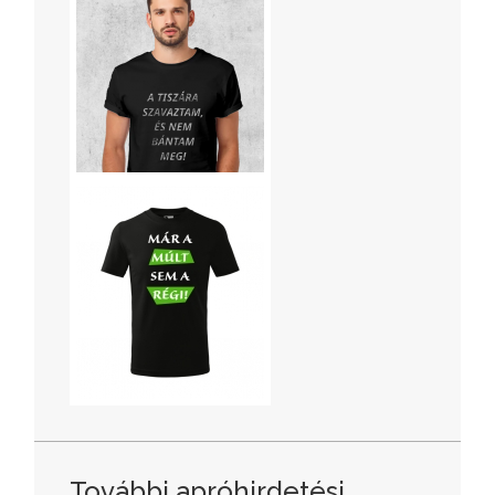
További apróhirdetési