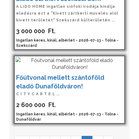
A LIDO HOME ingatlan siófoki irodája kínálja
eladásra ezt a "Kivett zártkerti művelés alól
kivett területet" Szekszárd külterületén ...
3 000 000
Ft.
Ingatlan keres, kínál, albérlet - 2026-07-13 - Tolna -
Szekszárd
Főútvonal mellett szántóföld
eladó Dunaföldváron!
C I T Y C A R T E L ...
2 600 000
Ft.
Ingatlan keres, kínál, albérlet - 2026-07-13 - Tolna -
Dunaföldvár