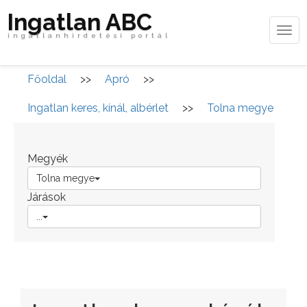
Ingatlan ABC
Tog
ingatlanhirdetési portál
navi
Főoldal
>>
Apró
>>
Ingatlan keres, kínál, albérlet
>>
Tolna megye
Megyék
Tolna megye
Járások
...