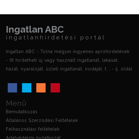
Ingatlan ABC
ingatlanhirdetési portál
Ingatlan ABC - Tolna megyei ingyenes apróhirdetések
- Itt hirdetheti új vagy használt ingatlanát, lakását,
házát, nyaralóját, üzleti ingatlanát, irodáját, t... - 5. oldal
Menü
Bemutatkozás
Általános Szerződési Feltételek
Felhasználási feltételek
Adatvédelmi nyilatkozat