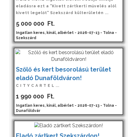
eladásra ezt a "Kivett zártkerti művelés alól
kivett legelőt" Szekszárd külterületén ...
5 000 000
Ft.
Ingatlan keres, kínál, albérlet - 2026-07-13 - Tolna -
Szekszárd
Szőlő és kert besorolású terület
eladó Dunaföldváron!
C I T Y C A R T E L ...
1 990 000
Ft.
Ingatlan keres, kínál, albérlet - 2026-07-13 - Tolna -
Dunaföldvár
Eladó zártkert Szekszárdon!