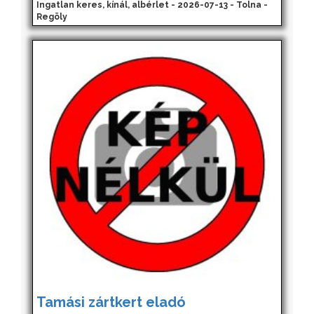
Ingatlan keres, kínál, albérlet - 2026-07-13 - Tolna -
Regöly
Tamási zártkert eladó