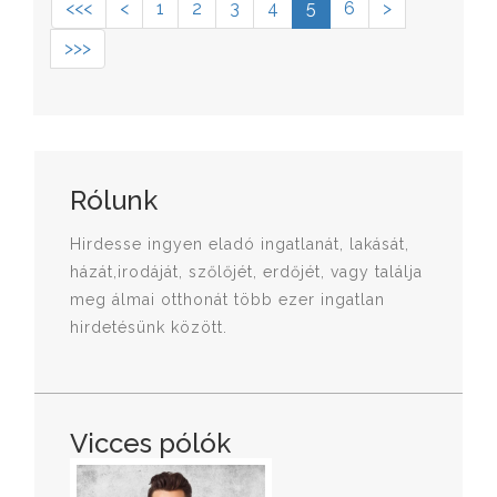
<<<
<
1
2
3
4
5
6
>
>>>
Rólunk
Hirdesse ingyen eladó ingatlanát, lakását,
házát,irodáját, szőlőjét, erdőjét, vagy találja
meg álmai otthonát több ezer ingatlan
hirdetésünk között.
Vicces pólók