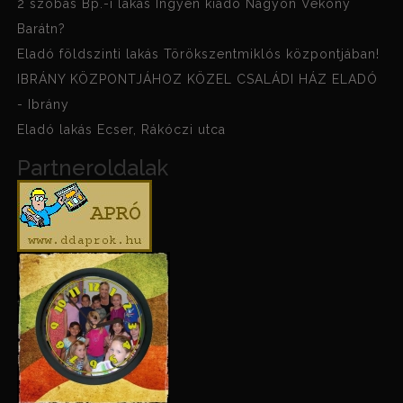
2 szobás Bp.-i lakás Ingyen kiadó Nagyon Vékony
Barátn?
Eladó földszinti lakás Törökszentmiklós központjában!
IBRÁNY KÖZPONTJÁHOZ KÖZEL CSALÁDI HÁZ ELADÓ
- Ibrány
Eladó lakás Ecser, Rákóczi utca
Partneroldalak