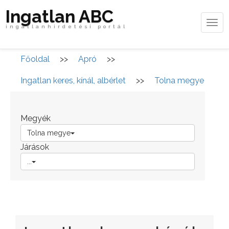
Ingatlan ABC
Tog
ingatlanhirdetési portál
navi
Főoldal
>>
Apró
>>
Ingatlan keres, kínál, albérlet
>>
Tolna megye
Megyék
Tolna megye
Járások
...