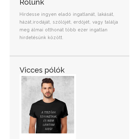
Rólunk
Hirdesse ingyen eladó ingatlanát, lakását,
házát,irodáját, szőlőjét, erdőjét, vagy találja
meg álmai otthonát több ezer ingatlan
hirdetésünk között.
Vicces pólók