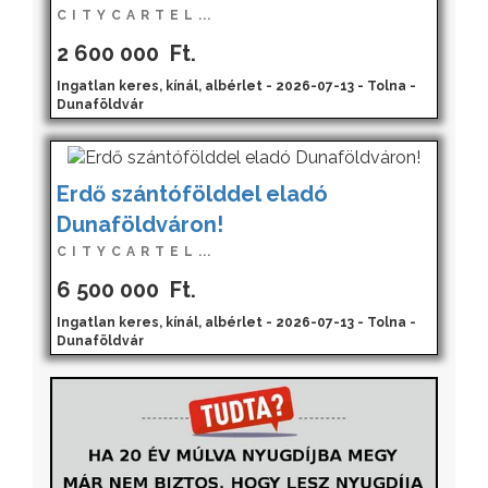
C I T Y C A R T E L ...
2 600 000
Ft.
Ingatlan keres, kínál, albérlet - 2026-07-13 - Tolna -
Dunaföldvár
Erdő szántófölddel eladó
Dunaföldváron!
C I T Y C A R T E L ...
6 500 000
Ft.
Ingatlan keres, kínál, albérlet - 2026-07-13 - Tolna -
Dunaföldvár